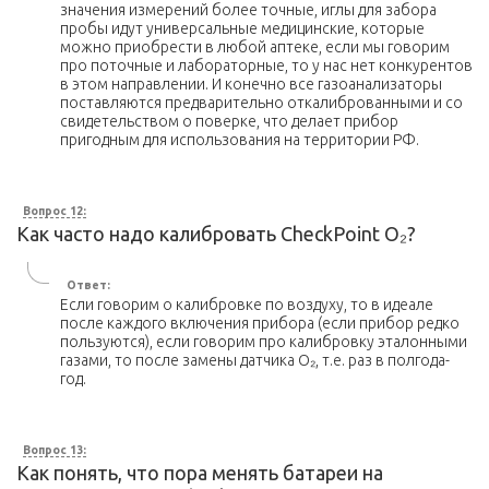
значения измерений более точные, иглы для забора
пробы идут универсальные медицинские, которые
можно приобрести в любой аптеке, если мы говорим
про поточные и лабораторные, то у нас нет конкурентов
в этом направлении. И конечно все газоанализаторы
поставляются предварительно откалиброванными и со
свидетельством о поверке, что делает прибор
пригодным для использования на территории РФ.
Вопрос 12:
Как часто надо калибровать CheckPoint O₂?
Ответ:
Если говорим о калибровке по воздуху, то в идеале
после каждого включения прибора (если прибор редко
пользуются), если говорим про калибровку эталонными
газами, то после замены датчика O₂, т.е. раз в полгода-
год.
Вопрос 13:
Как понять, что пора менять батареи на