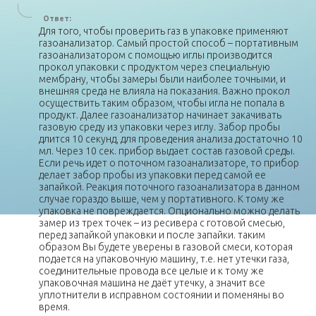
Ответ:
Для того, чтобы проверить газ в упаковке применяют
газоанализатор. Самый простой способ – портативным
газоанализатором с помощью иглы производится
прокол упаковки с продуктом через специальную
мембрану, чтобы замеры были наиболее точными, и
внешняя среда не влияла на показания. Важно прокол
осуществить таким образом, чтобы игла не попала в
продукт. Далее газоанализатор начинает закачивать
газовую среду из упаковки через иглу. Забор пробы
длится 10 секунд, для проведения анализа достаточно 10
мл. Через 10 сек. прибор выдает состав газовой среды.
Если речь идет о поточном газоанализаторе, то прибор
делает забор пробы из упаковки перед самой ее
запайкой. Реакция поточного газоанализатора в данном
случае гораздо выше, чем у портативного. К тому же
упаковка не повреждается. Опционально можно делать
замер из трех точек – из ресивера с готовой смесью,
перед запайкой упаковки и после запайки. таким
образом Вы будете уверены в газовой смеси, которая
подается на упаковочную машину, т.е. нет утечки газа,
соединительные провода все целые и к тому же
упаковочная машина не даёт утечку, а значит все
уплотнители в исправном состоянии и поменяны во
время.