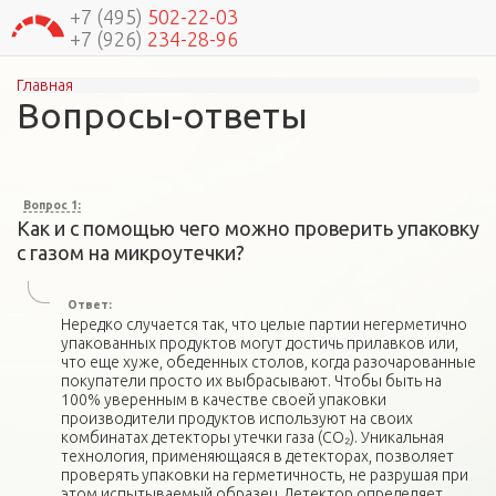
+7 (495)
502-22-03
+7 (926)
234-28-96
Главная
Вы здесь
Вопросы-ответы
Вопрос 1:
Как и с помощью чего можно проверить упаковку
с газом на микроутечки?
Ответ:
Нередко случается так, что целые партии негерметично
упакованных продуктов могут достичь прилавков или,
что еще хуже, обеденных столов, когда разочарованные
покупатели просто их выбрасывают. Чтобы быть на
100% уверенным в качестве своей упаковки
производители продуктов используют на своих
комбинатах детекторы утечки газа (СО₂). Уникальная
технология, применяющаяся в детекторах, позволяет
проверять упаковки на герметичность, не разрушая при
этом испытываемый образец. Детектор определяет