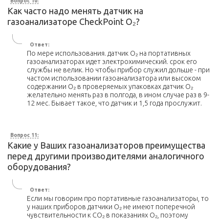
Вопрос 10:
Как часто надо менять датчик на
газоанализаторе CheckPoint O₂?
Ответ:
По мере использования. датчик O₂ на портативных
газоанализаторах идет электрохимический. срок его
службы не велик. Но чтобы прибор служил дольше - при
частом использовании газоанализатора или высоком
содержании O₂ в проверяемых упаковках датчик O₂
желательно менять раз в полгода, в ином случае раз в 9-
12 мес. Бывает такое, что датчик и 1,5 года прослужит.
Вопрос 11:
Какие у Ваших газоанализаторов преимущества
перед другими производителями аналогичного
оборудования?
Ответ:
Если мы говорим про портативные газоанализаторы, то
у наших приборов датчики O₂ не имеют поперечной
чувствительности к СO₂ в показаниях O₂, поэтому