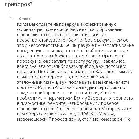
приборов?
Ответ:
Когда Вы отдаете на поверку в аккредитованную
организацию предварительно не откалиброванный
газоанализатор, то эта организация, выявив
несоответствие, вернет Вам прибор с документом об
этом несоответствии. Т.е. Вы раз уже им, заплатив за «не
пройденную» поверку, отнесете прибор в ремонт, где
его платно откалибруют, а затем снова отдадите на
поверку и снова заплатите за эту услугу. Правильнее
всего сначала откалибровать прибор, а уж потом его
поверять. Получив газоанализатор от Заказчика - мы для
начала диагностируем его, потом калибруем
эталонными газами, а уж после вызываем специалиста
компании Ростест-Москва и он выдает сертификат о
том, что прибор поверен и соответствует всем
необходимым параметрам. Если у Вас есть потребность
в диагностике, ремонте, калибровке или поверке
газоанализаторов Dansensor – привозите/отправляйте
нам оборудование по адресу: 119619, г. Москва,
Новомещерский проезд, дом 9, стр.1 Пономаревой Яне.