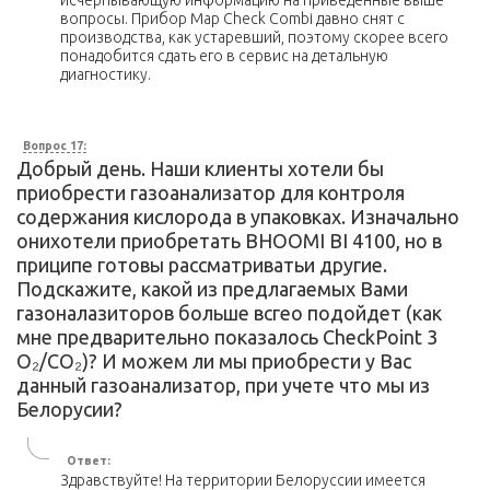
исчерпывающую информацию на приведенные выше
вопросы. Прибор Map Check Combi давно снят с
производства, как устаревший, поэтому скорее всего
понадобится сдать его в сервис на детальную
диагностику.
Вопрос 17:
Добрый день. Наши клиенты хотели бы
приобрести газоанализатор для контроля
содержания кислорода в упаковках. Изначально
онихотели приобретать BHOOMI BI 4100, но в
приципе готовы рассматриватьи другие.
Подскажите, какой из предлагаемых Вами
газоналазиторов больше всгео подойдет (как
мне предварительно показалось CheckPoint 3
O₂/CO₂)? И можем ли мы приобрести у Вас
данный газоанализатор, при учете что мы из
Белорусии?
Ответ:
Здравствуйте! На территории Белоруссии имеется