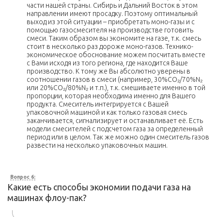
части нашей страны. Сибирь и Дальний Восток в этом
направлении имеют просадку. Поэтому оптимальный
выход из этой ситуации – приобретать моно-газы и с
помощью газосмесителя на производстве готовить
смеси. Таким образом вы экономите на газе, т.к. смесь
стоит в несколько раз дороже моно-газов. Технико-
экономическое обоснование можем посчитать вместе
с Вами исходя из того региона, где находится Ваше
производство. К тому же Вы абсолютно уверены в
соотношении газов в смеси (например, 30%CO₂/70%N₂
или 20%CO₂/80%N₂ и т.п.), т.к. смешиваете именно в той
пропорции, которая необходима именно для Вашего
продукта. Смеситель интегрируется с Вашей
упаковочной машиной и как только газовая смесь
заканчивается, сигнализирует и останавливает её. Есть
модели смесителей с подсчетом газа за определенный
период или в целом. Так же можно один смеситель газов
развести на несколько упаковочных машин.
Вопрос 6:
Какие есть способы экономии подачи газа на
машинах флоу-пак?