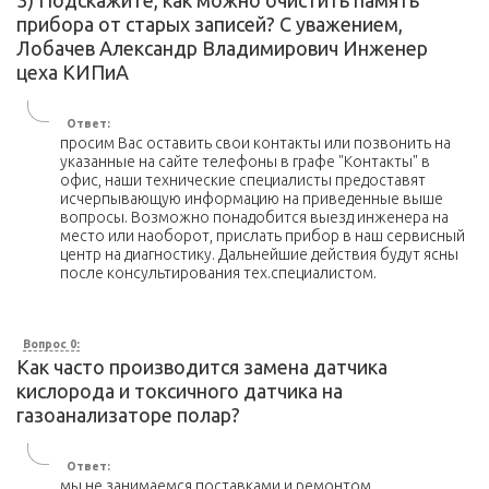
3) Подскажите, как можно очистить память
прибора от старых записей? С уважением,
Лобачев Александр Владимирович Инженер
цеха КИПиА
Ответ:
просим Вас оставить свои контакты или позвонить на
указанные на сайте телефоны в графе "Контакты" в
офис, наши технические специалисты предоставят
исчерпывающую информацию на приведенные выше
вопросы. Возможно понадобится выезд инженера на
место или наоборот, прислать прибор в наш сервисный
центр на диагностику. Дальнейшие действия будут ясны
после консультирования тех.специалистом.
Вопрос 0:
Как часто производится замена датчика
кислорода и токсичного датчика на
газоанализаторе полар?
Ответ:
мы не занимаемся поставками и ремонтом