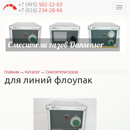
+7 (495)
502-22-03
Навиг
+7 (926)
234-28-96
Смесители газов Dansensor
Главная
→
Каталог
→
Смесители газов
Вы здесь
для линий флоупак