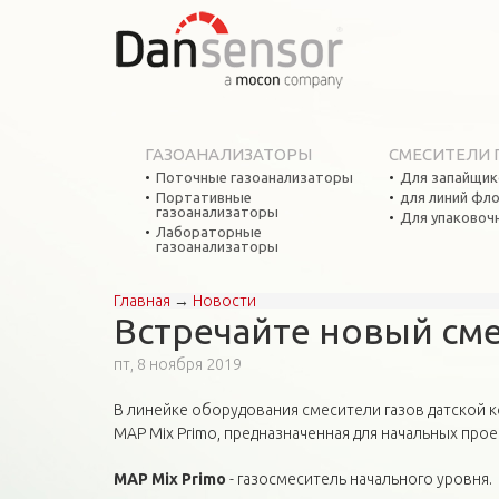
ГАЗОАНАЛИЗАТОРЫ
СМЕСИТЕЛИ 
Поточные газоанализаторы
Для запайщик
Портативные
для линий фл
газоанализаторы
Для упаковоч
Лабораторные
газоанализаторы
Главная
→
Новости
Вы здесь
Встречайте новый сме
пт, 8 ноября 2019
В линейке оборудования смесители газов датской 
MAP Mix Primo, предназначенная для начальных пр
MAP Mix Primo
- газосмеситель начального уровня.