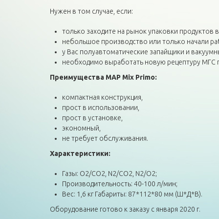
Нужен в том случае, если:
только заходите на рынок упаковки продуктов в
небольшое производство или только начали ра
у Вас полуавтоматические запайщики и вакуум
необходимо выработать новую рецептуру МГС п
Преимущества MAP Mix Primo:
компактная конструкция,
прост в использовании,
прост в установке,
экономный,
не требует обслуживания.
Характеристики:
Газы: О2/СО2, N2/CO2, N2/O2;
Производительность: 40-100 л/мин;
Вес: 1,6 кг Габариты: 87*112*80 мм (Ш*Д*В).
Оборудование готово к заказу с января 2020 г.