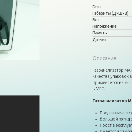
Газы
Габариты (Д×Ш×В)
Вес
Напряжение
Память
Датчик
Описание:
Газоанализатор MAP 
качества упаковок 
Применяется на мяс
в МГС.
Газоанализатор M
Предназначается
Большой пятидю
Прост в эксплуа
Имеется возможн