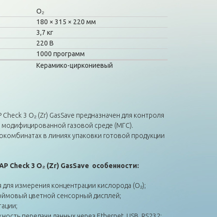
O₂
180
315
220 мм
3,7 кг
220 В
1000 программ
Керамико-циркониевый
Check 3 О₂ (Zr) GasSave предназначен для контроля
в модифицированной газовой среде (МГС).
окомбинатах в линиях упаковки готовой продукции
AP Check 3 О
₂
(Zr)
GasSave
особенности:
 для измерения концентрации кислорода (О₂);
ймовый цветной сенсорный дисплей;
тации;
ость передачи данных через Ethernet, USB, RS232;