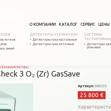
О КОМПАНИИ
КАТАЛОГ
СЕРВИС
ЦЕНЫ
ГАЗОВ
ДЕТЕКТОРЫ УТЕЧКИ ГАЗА
СИСТЕМЫ
ТЕСТИРОВАН
ов лотков
Детекторы газа настольные
оупак
Детекторы газа поточные
Детекторы цел
упаковки
ных линий
газоанализаторы
eck 3 О₂ (Zr) GasSave
Артикул:
600235
25 800 €
Характерист