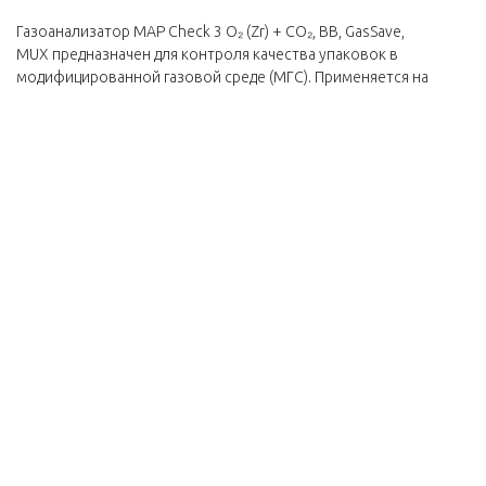
Газоанализатор MAP Check 3 О₂ (Zr) + CО₂, BB, GasSave,
MUX предназначен для контроля качества упаковок в
модифицированной газовой среде (МГС). Применяется на
мясокомбинатах в линиях упаковки готовой продукции в МГС.
Газоанализатор MAP Check 3 О₂ (Zr) + CО₂, BB, GasSave, MUX
особенности:
Предназначается для измерения концентрации кислорода
(О₂) или комбинированного содержания кислорода (О₂);
Большой пятидюймовый цветной сенсорный дисплей;
Прост в эксплуатации;
Имеется возможность передачи данных через Ethernet,
USB, RS232;
USB – разъём для внешней клавиатуры и сканера штрих
кода;
Газоанализатор MAP Check 3 О₂ (Zr) + CО₂, BB, GasSave,
MUX соответствует стандартам Совета Европы и России
по гигиене и безопасности.
Гарантия на газоанализатор MAP Check 3 О₂ (Zr) + CО₂, BB,