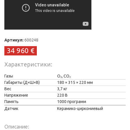
Артикул:
600248
34 960 €
Характеристики
Газы
O₂, CO₂
Габариты (Д×Ш×В)
180
315
220 мм
Вес
3,7 кг
Напряжение
220 В
Память
1000 программ
Датчик
Керамико-циркониевый
Описание: