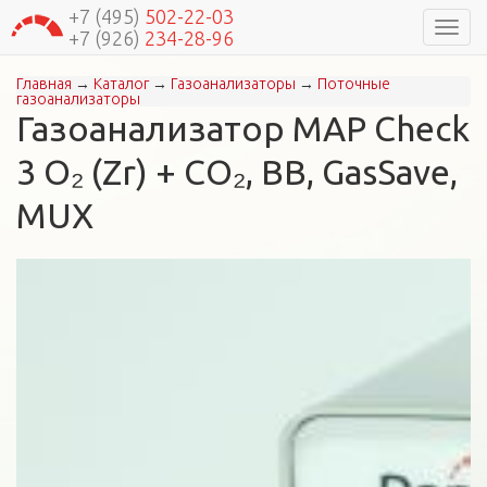
+7 (495)
502-22-03
Навиг
+7 (926)
234-28-96
Главная
→
Каталог
→
Газоанализаторы
→
Поточные
Вы здесь
газоанализаторы
Газоанализатор MAP Check
3 О₂ (Zr) + CО₂, BB, GasSave,
MUX