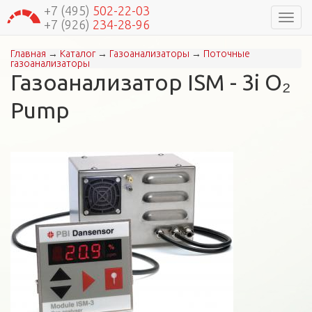
+7 (495)
502-22-03
Навиг
+7 (926)
234-28-96
Главная
→
Каталог
→
Газоанализаторы
→
Поточные
Вы здесь
газоанализаторы
Газоанализатор ISM - 3i О₂
Pump