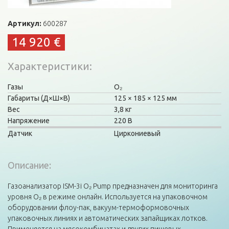
Артикул:
600287
14 920 €
Характеристики
Газы
O₂
Габариты (Д×Ш×В)
125
185
125 мм
Вес
3,8 кг
Напряжение
220 В
Датчик
Циркониевый
Описание:
Газоанализатор ISM-3i О₂ Pump предназначен для мониторинга
уровня О₂ в режиме онлайн. Используется на упаковочном
оборудовании флоу-пак, вакуум-термоформовочных
упаковочных линиях и автоматических запайщиках лотков.