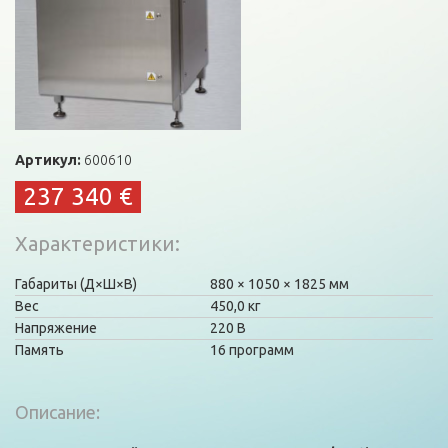
Артикул:
600610
237 340 €
Характеристики
Габариты (Д×Ш×В)
880
1050
1825 мм
Вес
450,0 кг
Напряжение
220 В
Память
16 программ
Описание: