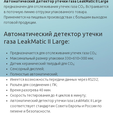
Автоматический детектор утечки газа LeakMatic II Large
предназначен для отслеживания утечек газа CO₂. Встраивается
в поточную линию отгрузки упакованного товара.
Применяется на пищевых производствах с большим выходом
готовой продукции.
Автоматический детектор утечки
газа LeakMatic II Large:
Предназначается для отслеживания утечек газа CO₂;
Максимальный размер упаковки 330×610×300 мм;
Датчик керамический твёрдый для CO₂;
Сенсорный дисплей;
Полностью автоматический;
Имеется возможность передачи данных через RS232;
Разъём для соединения с ПК;
Время разогрева 40 мин.
Скорость тестирования до 4 циклов в минуту;
Автоматический детектор утечки газа LeakMatic II Large
соответствует стандартам Совета Европы и России по
гигиене и безопасности.